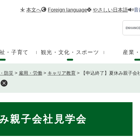
メニューを飛ばして本文へ
本文へ
Foreign language
やさしい日本語
音
祉・子育て
観光・文化・スポーツ
産業
・防災
>
雇用・労働
>
キャリア教育
>
【申込終了】夏休み親子会
み親子会社見学会