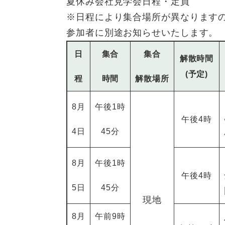
夏休み会社見学会日程・定員
※日程により集合場所が異なります
参加者に別途お知らせいたします。
日
集合
集合
解散時間
(予定)
程
時間
解散場所
8月
午後1時
午後4時
4日
45分
8月
午後1時
午後4時
5日
45分
現地
8月
午前9時