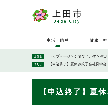
ペ
ー
ジ
キ
の
ー
先
ワ
頭
ー
で
生活・防災
健康・福
ド
す
検
。
索
トップページ
>
分類でさがす
>
生活
現在地
【申込終了】夏休み親子会社見学会
足あと
本
文
【申込終了】夏休