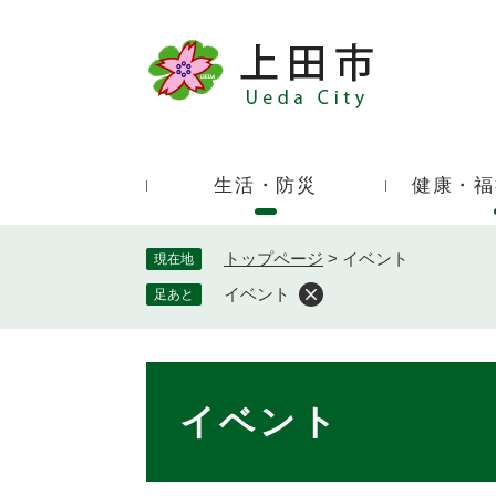
ペ
ー
ジ
キ
の
ー
先
ワ
頭
ー
で
生活・防災
健康・福
ド
す
検
。
索
トップページ
>
イベント
現在地
イベント
足あと
本
文
イベント