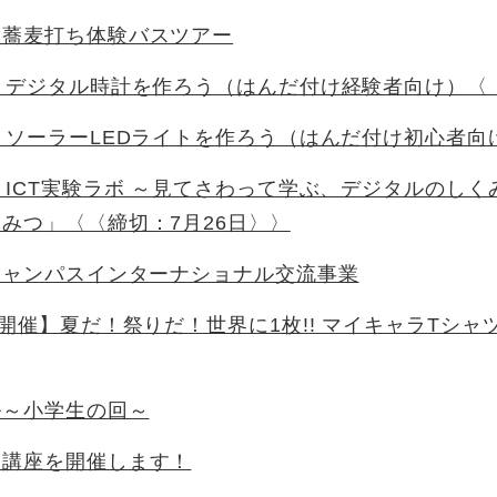
＆蕎麦打ち体験バスツアー
】デジタル時計を作ろう（はんだ付け経験者向け）〈〈
】ソーラーLEDライトを作ろう（はんだ付け初心者向
ICT実験ラボ ～見てさわって学ぶ、デジタルのしくみ～ 
みつ」〈〈締切：7月26日〉〉
キャンパスインターナショナル交流事業
日開催】夏だ！祭りだ！世界に1枚!! マイキャラTシャ
ル～小学生の回～
史講座を開催します！