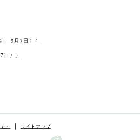
締切：6月7日〉〉
月7日〉〉
リティ
サイトマップ