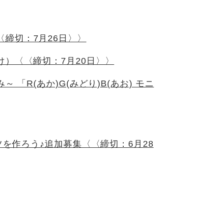
締切：7月26日〉〉
け）〈〈締切：7月20日〉〉
「R(あか)G(みどり)B(あお) モニ
ツを作ろう♪追加募集〈〈締切：6月28