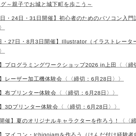
ング～親子でお城と城下町を歩こう～
7日・24日・31日開催】初心者のためのパソコン入門講
〉
日・27日・8月3日開催】Illustrator（イラスト
〉
催】プログラミングワークショップ2026 in上田〈〈締
催】レーザー加工機体験会〈〈締切：6月28日〉〉
催】布プリンター体験会〈〈締切：6月28日〉〉
催】3Dプリンター体験会〈〈締切：6月28日〉〉
日開催】夏のオリジナルキャラクターを作ろう！〈〈締
催】マイコン・Ichigojamを作ろう（はんだ付け経験