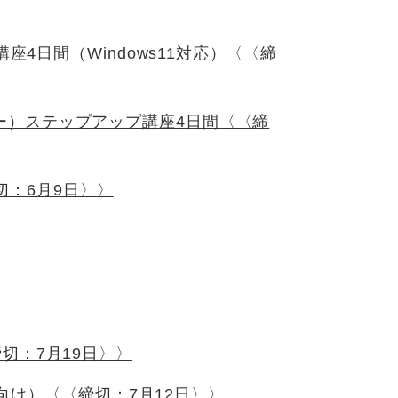
座4日間（Windows11対応）〈〈締
レーター）ステップアップ講座4日間〈〈締
切：6月9日〉〉
切：7月19日〉〉
者向け）〈〈締切：7月12日〉〉