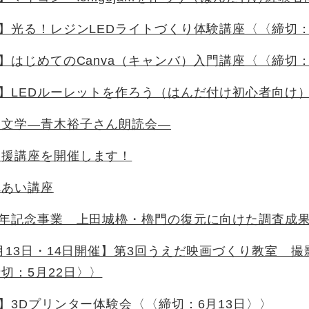
催】光る！レジンLEDライトづくり体験講座〈〈締切：
催】はじめてのCanva（キャンバ）入門講座〈〈締切：
催】LEDルーレットを作ろう（はんだ付け初心者向け）
戸文学―青木裕子さん朗読会―
支援講座を開催します！
れあい講座
0年記念事業 上田城櫓・櫓門の復元に向けた調査成
6月13日・14日開催】第3回うえだ映画づくり教室 
切：5月22日〉〉
催】3Dプリンター体験会〈〈締切：6月13日〉〉