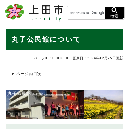
ペ
メニューを飛ばして本文へ
キ
ー
ー
ジ
検索
ワ
の
ー
先
ド
本
頭
丸子公民館について
検
で
文
索
す
。
ページID：0001690
更新日：2024年12月25日更新
ページ内目次