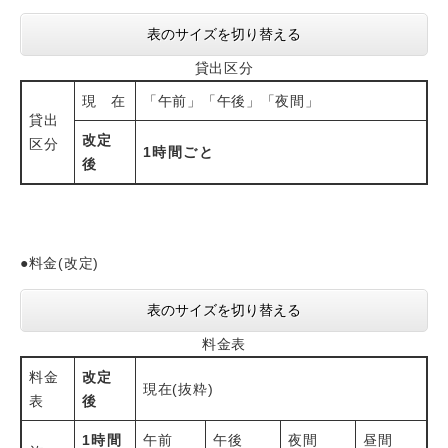
表のサイズを切り替える
貸出区分
現 在
「午前」「午後」「夜間」
貸出
改定
区分
1時間ごと
後
●料金(改定)
表のサイズを切り替える
料金表
料金
改定
現在(抜粋)
表
後
1時間
午前
午後
夜間
昼間