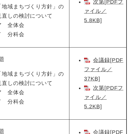
次第[PDFフ
「地域まちづくり方針」の
ァイル／
見直しの検討について
5.8KB]
ア 全体会
イ 分科会
題
会議録[PDF
ファイル／
「地域まちづくり方針」の
37KB]
見直しの検討について
次第[PDFフ
ア 全体会
ァイル／
イ 分科会
5.2KB]
題
会議録[PDF