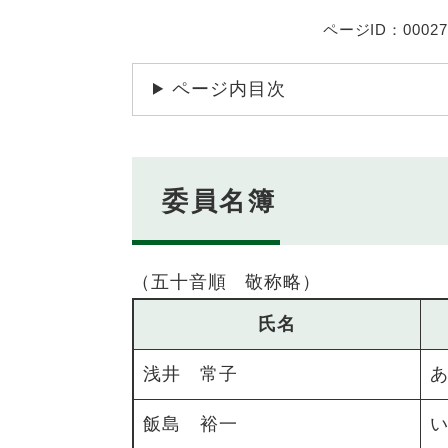
ページID：00027
ページ内目次
委員名簿
（五十音順 敬称略）
氏名
浅井 常子
飯島 裕一