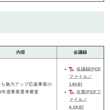
内容
会議録
会議録[PDF
ファイル／
まち魅力アップ応援事業の
14KB]
3年度事業選考審査
次第[PDFフ
ァイル／
6.0KB]