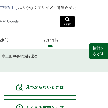
声読み上げ
ふりがな
文字サイズ・背景色変更
検索
・建設
市政情報
情報を
さがす
2年度上田中央地域協議会
見つからないときは
よくある質問と回答