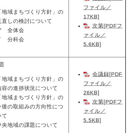
ファイル／
「地域まちづくり方針」の
17KB]
見直しの検討について
次第[PDFフ
ア 全体会
ァイル／
イ 分科会
5.6KB]
題
会議録[PDF
「地域まちづくり方針」の
ファイル／
内容の進捗状況について
26KB]
「地域まちづくり方針」の
次第[PDFフ
今後の取組みの方向性につ
ァイル／
いて
5.5KB]
中央地域の課題について