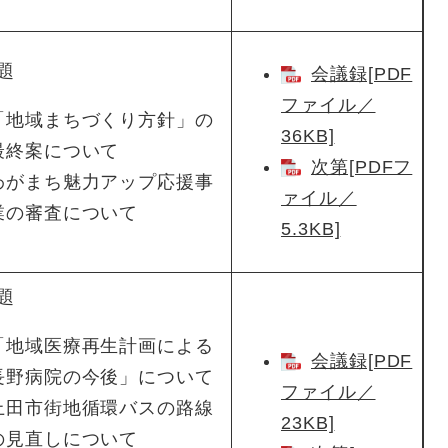
題
会議録[PDF
ファイル／
「地域まちづくり方針」の
36KB]
最終案について
次第[PDFフ
わがまち魅力アップ応援事
ァイル／
業の審査について
5.3KB]
題
「地域医療再生計画による
会議録[PDF
長野病院の今後」について
ファイル／
上田市街地循環バスの路線
23KB]
の見直しについて