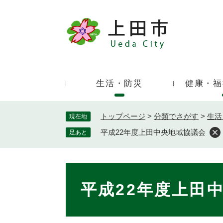
ペ
ー
ジ
キ
の
ー
先
ワ
頭
ー
で
生活・防災
健康・福
ド
す
検
。
索
トップページ
>
分類でさがす
>
生活
現在地
平成22年度上田中央地域協議会
足あと
本
文
平成22年度上田