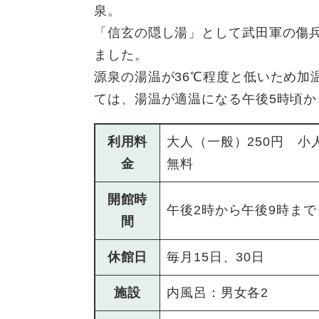
泉。
「信玄の隠し湯」として武田軍の傷
ました。
源泉の湯温が36℃程度と低いため加
ては、湯温が適温になる午後5時頃
利用料
大人（一般）250円 小
金
無料
開館時
午後2時から午後9時まで
間
休館日
毎月15日、30日
施設
内風呂：男女各2