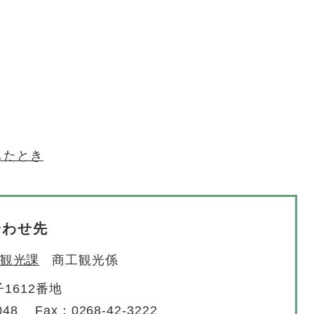
したとき
合わせ先
観光課
商工観光係
1612番地
048
Fax：0268-42-3222