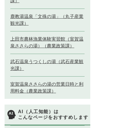
課）
鹿教湯温泉「文殊の湯」（丸子産業
観光課）
上田市農林漁業体験実習館（室賀温
泉ささらの湯）（農業政策課）
武石温泉うつくしの湯（武石産業観
光課）
室賀温泉ささらの湯の営業日時と利
用料金（農業政策課）
AI（人工知能）は
こんなページをおすすめします