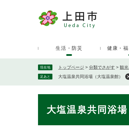
ペ
ー
ジ
キ
の
ー
先
ワ
頭
ー
で
生活・防災
健康・福
ド
す
検
。
索
トップページ
>
分類でさがす
>
観光
現在地
大塩温泉共同浴場（大塩温泉館）
足あと
本
文
大塩温泉共同浴場