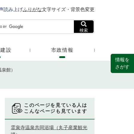
声読み上げ
ふりがな
文字サイズ・背景色変更
検索
・建設
市政情報
情報を
さがす
温泉館）
このページを見ている人は
こんなページも見ています
霊泉寺温泉共同浴場（丸子産業観光