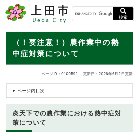
ペ
メニューを飛ばして本文へ
キ
ー
ー
ジ
検索
ワ
の
ー
先
ド
本
頭
（！要注意！）農作業中の熱
検
で
文
索
す
中症対策について
。
ページID：0100591
更新日：2026年6月2日更新
ページ内目次
炎天下での農作業における熱中症対
策について