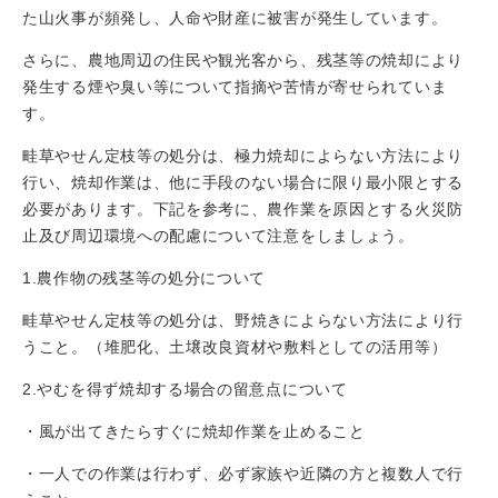
た山火事が頻発し、人命や財産に被害が発生しています。
さらに、農地周辺の住民や観光客から、残茎等の焼却により
発生する煙や臭い等について指摘や苦情が寄せられていま
す。
畦草やせん定枝等の処分は、極力焼却によらない方法により
行い、焼却作業は、他に手段のない場合に限り最小限とする
必要があります。下記を参考に、農作業を原因とする火災防
止及び周辺環境への配慮について注意をしましょう。
1.農作物の残茎等の処分について
畦草やせん定枝等の処分は、野焼きによらない方法により行
うこと。（堆肥化、土壌改良資材や敷料としての活用等）
2.やむを得ず焼却する場合の留意点について
・風が出てきたらすぐに焼却作業を止めること
・一人での作業は行わず、必ず家族や近隣の方と複数人で行