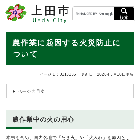
ペ
メニューを飛ばして本文へ
キ
ー
ー
ジ
検索
ワ
の
ー
先
ド
本
頭
農作業に起因する火災防止に
検
で
文
索
す
ついて
。
ページID：0110105
更新日：2026年3月10日更新
ページ内目次
農作業中の火の用心
本県を含め、国内各地で「たき火」や「火入れ」を原因とし