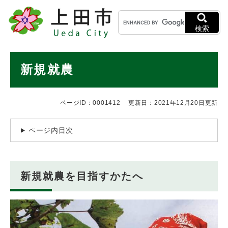
ペ
メニューを飛ばして本文へ
キ
ー
ー
ジ
検索
ワ
の
ー
先
ド
本
頭
新規就農
検
で
文
索
す
。
ページID：0001412
更新日：2021年12月20日更新
ページ内目次
新規就農を目指すかたへ