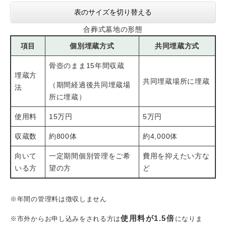
表のサイズを切り替える
合葬式墓地の形態
項目
個別埋蔵方式
共同埋蔵方式
骨壺のまま15年間収蔵
埋蔵方
共同埋蔵場所に埋蔵
（期間経過後共同埋蔵場
法
所に埋蔵）
使用料
15万円
5万円
収蔵数
約800体
約4,000体
向いて
一定期間個別管理をご希
費用を抑えたい方な
いる方
望の方
ど
​※年間の管理料は徴収しません
使用料が1.5倍
※市外からお申し込みをされる方は
になりま