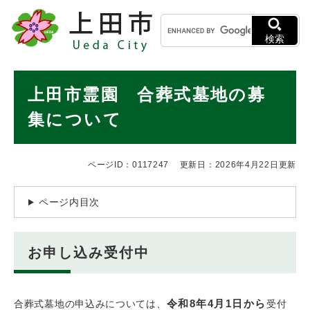
ペ
メニューを飛ばして本文へ
キ
ー
ー
ジ
検索
ワ
の
ー
先
ド
本
頭
上田市霊園 合葬式墓地の募
検
で
文
索
す
集について
。
ページID：0117247
更新日：2026年4月22日更新
ページ内目次
お申し込み受付中
令和8年4月1日から
合葬式墓地の申込みについては、
受付