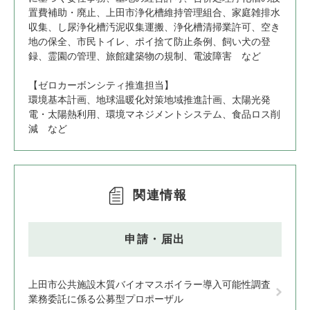
置費補助・廃止、上田市浄化槽維持管理組合、家庭雑排水
収集、し尿浄化槽汚泥収集運搬、浄化槽清掃業許可、空き
地の保全、市民トイレ、ポイ捨て防止条例、飼い犬の登
録、霊園の管理、旅館建築物の規制、電波障害 など
【ゼロカーボンシティ推進担当】
環境基本計画、地球温暖化対策地域推進計画、太陽光発
電・太陽熱利用、環境マネジメントシステム、食品ロス削
減 など
関連情報
申請・届出
上田市公共施設木質バイオマスボイラー導入可能性調査
業務委託に係る公募型プロポーザル