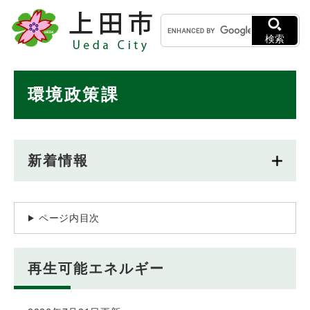
ペ
メニューを飛ばして本文へ
キ
ー
ー
ジ
検索
ワ
の
ー
先
ド
本
頭
環境政策課
検
で
文
索
す
。
新着情報
ページ内目次
再生可能エネルギー