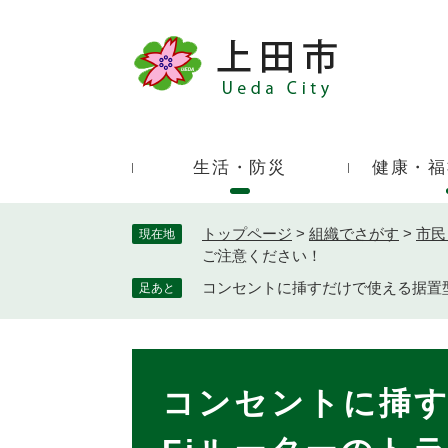
ペ
ー
ジ
キ
の
ー
先
ワ
頭
ー
で
生活・防災
健康・福
ド
す
検
。
索
トップページ
>
組織でさがす
>
市民
現在地
ご注意ください！
コンセントに挿すだけで使える据置型
足あと
本
文
コンセントに挿す