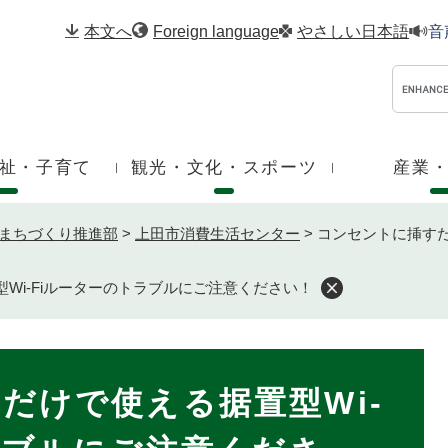
メニューを飛ばして本文へ
本文へ
Foreign language
やさしい日本語
音
祉・子育て
観光・文化・スポーツ
産業
まちづくり推進部
>
上田市消費生活センター
>
コンセントに挿すだ
Wi-Fiルーターのトラブルにご注意ください！
だけで使える据置型Wi-