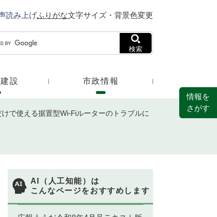
声読み上げ
ふりがな
文字サイズ・背景色変更
検索
・建設
市政情報
情報を
さがす
けで使える据置型Wi-Fiルーターのトラブルに
AI（人工知能）は
こんなページをおすすめします