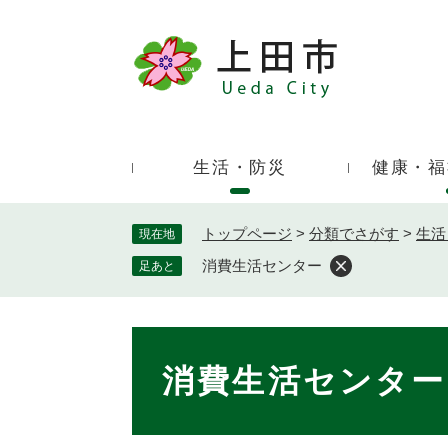
ペ
ー
ジ
キ
の
ー
先
ワ
頭
ー
で
生活・防災
健康・福
ド
す
検
。
索
トップページ
>
分類でさがす
>
生活
現在地
消費生活センター
足あと
本
文
消費生活センター