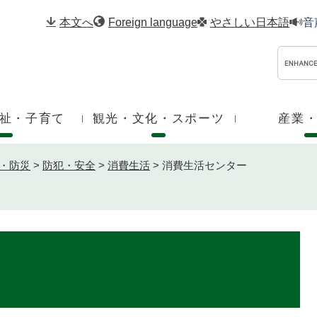
メニューを飛ばして本文へ
本文へ
Foreign language
やさしい日本語
音
祉・子育て
観光・文化・スポーツ
産業
・防災
>
防犯・安全
>
消費生活
>
消費生活センター