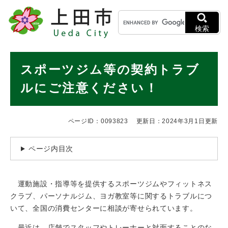
ペ
メニューを飛ばして本文へ
キ
ー
ー
ジ
検索
ワ
の
ー
先
ド
本
頭
スポーツジム等の契約トラブ
検
で
文
索
す
ルにご注意ください！
。
ページID：0093823
更新日：2024年3月1日更新
ページ内目次
運動施設・指導等を提供するスポーツジムやフィットネス
クラブ、パーソナルジム、ヨガ教室等に関するトラブルにつ
いて、全国の消費センターに相談が寄せられています。
最近は、店舗でスタッフやトレーナーと対面することのな