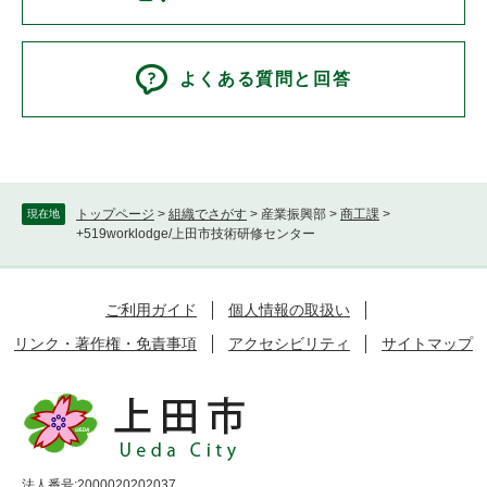
よくある質問と回答
トップページ
>
組織でさがす
>
産業振興部
>
商工課
>
現在地
+519worklodge/上田市技術研修センター
ご利用ガイド
個人情報の取扱い
リンク・著作権・免責事項
アクセシビリティ
サイトマップ
法人番号:2000020202037