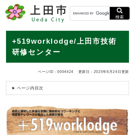
ペ
メニューを飛ばして本文へ
キ
ー
ー
ジ
検索
ワ
の
ー
先
ド
本
頭
+519worklodge/上田市技術
検
で
文
索
す
研修センター
。
ページID：0004424
更新日：2025年6月24日更新
ページ内目次