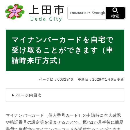
ペ
メニューを飛ばして本文へ
キ
ー
ー
ジ
検索
ワ
の
ー
先
ド
本
頭
マイナンバーカードを自宅で
検
で
文
索
す
受け取ることができます（申
。
請時来庁方式）
ページID：0032346
更新日：2026年1月6日更新
ページ内目次
マイナンバーカード（個人番号カード）の申請時に本人確認
や暗証番号の設定等を済ませることで、概ね1か月半後に簡易
書留で住所地へマイナンバーカードを送付することができま