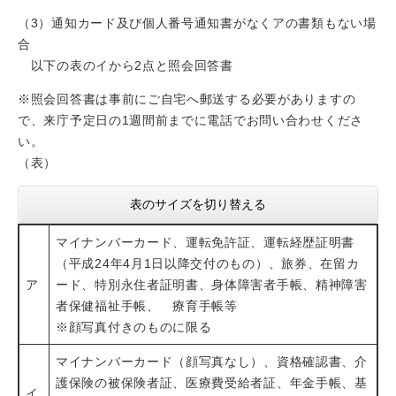
（3）通知カード及び個人番号通知書がなくアの書類もない場
合
以下の表のイから2点と照会回答書
※照会回答書は事前にご自宅へ郵送する必要がありますの
で、来庁予定日の1週間前までに電話でお問い合わせくださ
い。
（表）
表のサイズを切り替える
マイナンバーカード、運転免許証、運転経歴証明書
（平成24年4月1日以降交付のもの）、旅券、在留カ
ア
ード、特別永住者証明書、身体障害者手帳、精神障害
者保健福祉手帳、 療育手帳等
※顔写真付きのものに限る
マイナンバーカード（顔写真なし）、資格確認書、介
護保険の被保険者証、医療費受給者証、年金手帳、基
イ