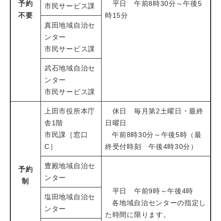
予約
平日 午前8時30分～午後5
市民サービス課
不要
時15分
真田地域自治セ
ンター
市民サービス課
武石地域自治セ
ンター
市民サービス課
上田市役所本庁
休日 毎月第2土曜日・最終
舎1階
日曜日
市民課［窓口
午前8時30分～午後5時（最
C］
終受付時刻 午後4時30分）
豊殿地域自治セ
予約
ンター
制
平日 午前9時～午後4時
塩田地域自治セ
各地域自治センターの指定し
ンター
た時間に限ります。