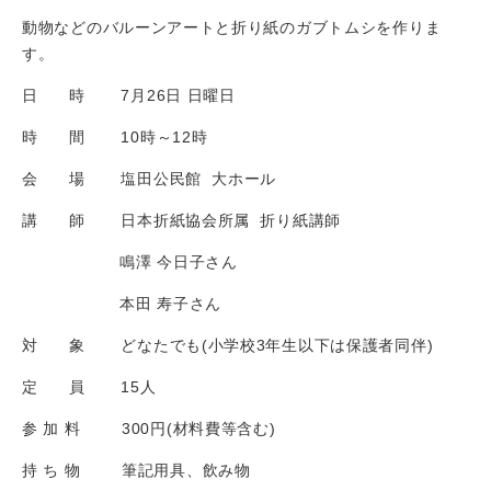
動物などのバルーンアートと折り紙のガブトムシを作りま
す。
日 時 7月26日 日曜日
時 間 10時～12時
会 場 塩田公民館 大ホール
講 師 日本折紙協会所属 折り紙講師
鳴澤 今日子さん
本田 寿子さん
対 象 どなたでも(小学校3年生以下は保護者同伴)
定 員 15人
参 加 料 300円(材料費等含む)
持 ち 物 筆記用具、飲み物