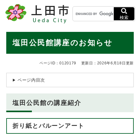
ペ
メニューを飛ばして本文へ
キ
ー
ー
ジ
検索
ワ
の
ー
先
ド
本
頭
塩田公民館講座のお知らせ
検
で
文
索
す
。
ページID：0120179
更新日：2026年6月18日更新
ページ内目次
塩田公民館の講座紹介
折り紙とバルーンアート