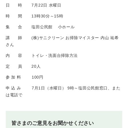
日 時 7月22日 水曜日
時 間 13時30分～15時
集 合 塩田公民館 小ホール
講 師 (株)サニクリーン お掃除マイスター 内山 祐希
さん
内 容 トイレ・洗面台掃除方法
定 員 20人
参 加 料 100円
申 込 み 7月1日（水曜日） 9時～塩田公民館窓口、また
は電話で
皆さまのご意見をお聞かせください