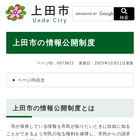
ペ
メニューを飛ばして本文へ
キ
ー
ー
ジ
検索
ワ
の
ー
先
ド
本
頭
上田市の情報公開制度
検
で
文
索
す
。
ページID：0073822
更新日：2025年10月21日更新
ページ内目次
上田市の情報公開制度とは
市が保有している情報を市民が知りたいときに自由に知る
ことができるよう市民の知る権利を保障し、市民からの請求