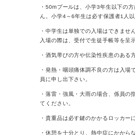
・50mプールは、小学3年生以下の
ん。小学4～6年生は必す保護者1人
・中学生は単独での入場はできませ
入場の際は、受付で生徒手帳等を呈
・酒気帯びの方や伝染性疾患のある
・発熱・咽頭痛体調不良の方は入場
員に申し出下さい。
・落雷・強風・大雨の場合、係員の
てください。
・貴重品は必す鍵のかかるロッカー
・休憩を十分とり、熱中症にかから