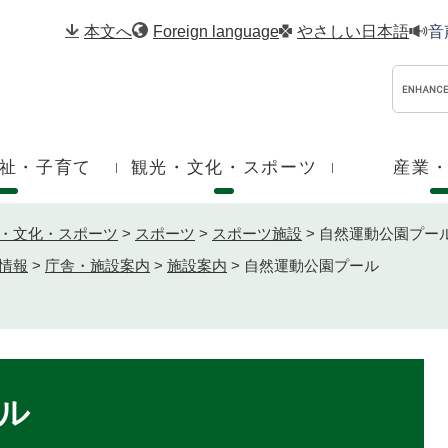
メニューを飛ばして本文へ
本文へ
Foreign language
やさしい日本語
音
祉・子育て
観光・文化・スポーツ
産業
・文化・スポーツ
>
スポーツ
>
スポーツ施設
>
自然運動公園プー
情報
>
庁舎・施設案内
>
施設案内
>
自然運動公園プール
ル