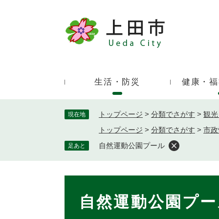
ペ
ー
ジ
キ
の
ー
先
ワ
頭
ー
で
生活・防災
健康・福
ド
す
検
。
索
トップページ
>
分類でさがす
>
観光
現在地
トップページ
>
分類でさがす
>
市政
自然運動公園プール
足あと
本
文
自然運動公園プー