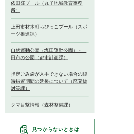
依田窪プール（丸子地域教育事務
所）
上田市材木町ちびっこプール（スポ
ーツ推進課）
自然運動公園（塩田運動公園） - 上
田市の公園（都市計画課）
指定ごみ袋が入手できない場合の臨
時措置期間の延長について（廃棄物
対策課）
クマ目撃情報（森林整備課）
見つからないときは