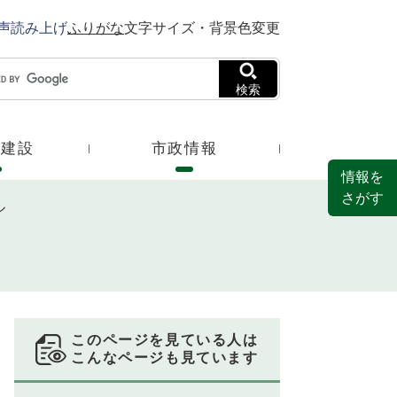
声読み上げ
ふりがな
文字サイズ・背景色変更
検索
・建設
市政情報
情報を
さがす
ル
このページを見ている人は
こんなページも見ています