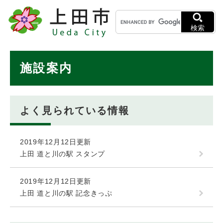
ペ
メニューを飛ばして本文へ
キ
ー
ー
ジ
検索
ワ
の
ー
先
ド
本
頭
施設案内
検
で
文
索
す
。
よく見られている情報
2019年12月12日更新
上田 道と川の駅 スタンプ
2019年12月12日更新
上田 道と川の駅 記念きっぷ