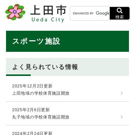
ペ
メニューを飛ばして本文へ
キ
ー
ー
ジ
検索
ワ
の
ー
先
ド
本
頭
スポーツ施設
検
で
文
索
す
。
よく見られている情報
2025年12月2日更新
上田地域の学校体育施設開放
2025年2月6日更新
丸子地域の学校体育施設開放
2024年2月24日更新