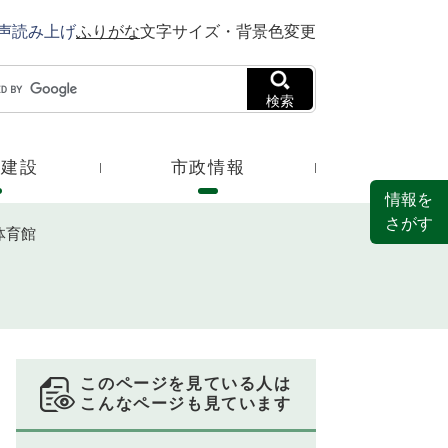
声読み上げ
ふりがな
文字サイズ・背景色変更
検索
・建設
市政情報
情報を
さがす
体育館
このページを見ている人は
こんなページも見ています