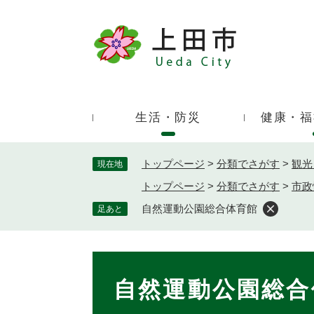
ペ
ー
ジ
キ
の
ー
先
ワ
頭
ー
で
生活・防災
健康・福
ド
す
検
。
索
トップページ
>
分類でさがす
>
観光
現在地
トップページ
>
分類でさがす
>
市政
自然運動公園総合体育館
足あと
本
文
自然運動公園総合