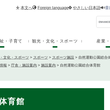
メニューを飛ばして本文へ
本文へ
Foreign language
やさしい日本語
音
祉・子育て
観光・文化・スポーツ
産業
・文化・スポーツ
>
スポーツ
>
スポーツ施設
>
自然運動公園総合
情報
>
庁舎・施設案内
>
施設案内
>
自然運動公園総合体育館
体育館