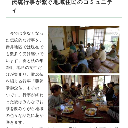
伝統行事が繋ぐ地域住民のコミュニテ
ィ
今では少なくなっ
た伝統的な行事を、
赤井地区では現在で
も数多く受け継いで
います。春と秋の年
2回、地区の女性だ
けが集まり、歌念仏
を唱える行事「薬師
堂御念仏」もその一
つです。行事が終わ
った後はみんなでお
茶を飲みながら地域
の色々な話題に花が
咲きます。