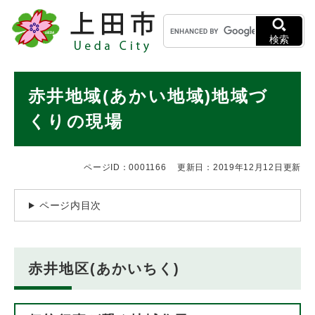
ペ
メニューを飛ばして本文へ
キ
ー
ー
ジ
検索
ワ
の
ー
先
ド
本
頭
赤井地域(あかい地域)地域づ
検
で
文
索
す
くりの現場
。
ページID：0001166
更新日：2019年12月12日更新
ページ内目次
赤井地区(あかいちく)