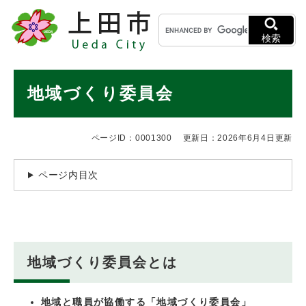
ペ
メニューを飛ばして本文へ
キ
ー
ー
ジ
検索
ワ
の
ー
先
ド
本
頭
地域づくり委員会
検
で
文
索
す
。
ページID：0001300
更新日：2026年6月4日更新
ページ内目次
地域づくり委員会とは
地域と職員が協働する「地域づくり委員会」