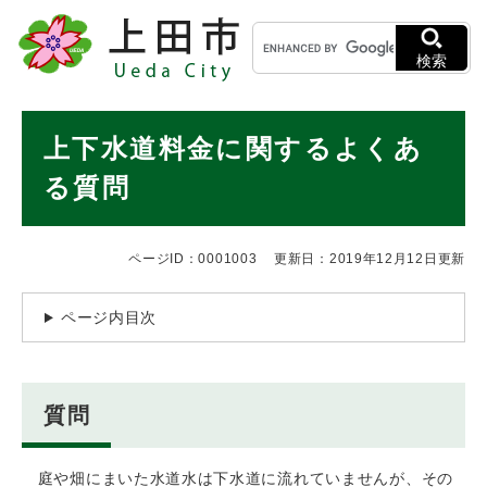
ペ
メニューを飛ばして本文へ
キ
ー
ー
ジ
検索
ワ
の
ー
先
ド
本
頭
上下水道料金に関するよくあ
検
で
文
索
す
る質問
。
ページID：0001003
更新日：2019年12月12日更新
ページ内目次
質問
庭や畑にまいた水道水は下水道に流れていませんが、その