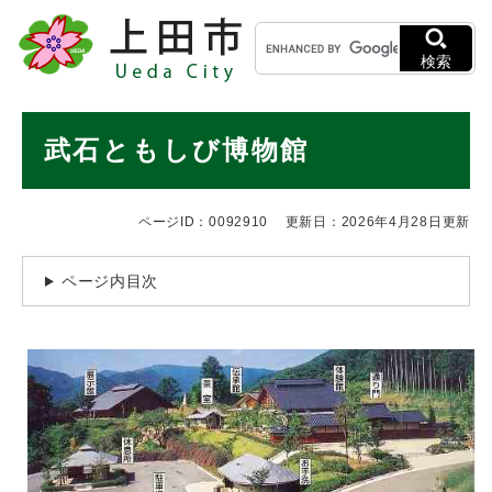
ペ
メニューを飛ばして本文へ
キ
ー
ー
ジ
検索
ワ
の
ー
先
ド
本
頭
武石ともしび博物館
検
で
文
索
す
。
ページID：0092910
更新日：2026年4月28日更新
ページ内目次