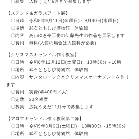
〇募集 広報うえだ6月号で募集します
【ステンド＆ガラスアート展】
〇日時 令和8年9月11日(金曜日)～9月30日(水曜日)
〇場所 武石ともしび博物館 体験館
〇内容 あわゆき亭工房の伊藤先生の作品を展示します
〇費用 無料(入館の場合は入館料が必要)
【クリスマスキャンドル作り教室】
〇日時 令和8年12月12日(土曜日) 13時30分～16時
〇場所 武石ともしび博物館 体験館
〇内容 サンタローソクとクリスマスオーナメントを作り
ます
〇費用 実費(@400円／人)
〇定数 20名程度
〇募集 広報うえだ11月号で募集します
【アロマキャンドル作り教室第二弾】
〇日時 令和9年3月6日(土曜日) 13時30分～15時30分
〇場所 武石ともしび博物館 体験館