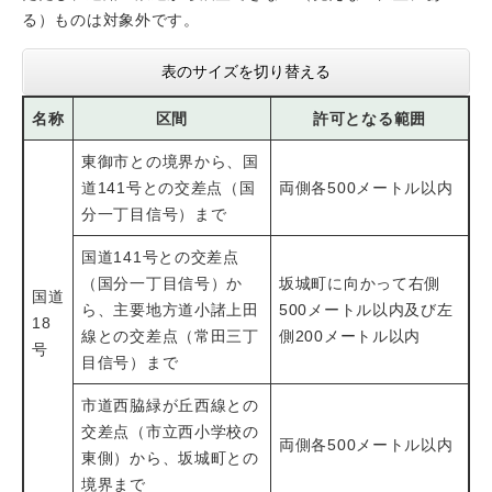
る）ものは対象外です。
表のサイズを切り替える
名称
区間
許可となる範囲
東御市との境界から、国
道141号との交差点（国
両側各500メートル以内
分一丁目信号）まで
国道141号との交差点
（国分一丁目信号）か
坂城町に向かって右側
国道
ら、主要地方道小諸上田
500メートル以内及び左
18
線との交差点（常田三丁
側200メートル以内
号
目信号）まで
市道西脇緑が丘西線との
交差点（市立西小学校の
両側各500メートル以内
東側）から、坂城町との
境界まで