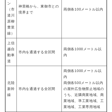
ン
神里橋から、東御市との
（市
両側各100メートル以内
境界まで
道川
原柳
豊里
線）
上信
越自
両側各1000メートル以
市内を通過する全区間
動車
内
道
両側各1000メートル以
内
北陸
両側各500メートル以内
新幹
市内を通過する全区間
の屋外広告物禁止地域の
線
うち、近隣商業地域、商
業地域、準工業地域、工
業地域、工業専用地域