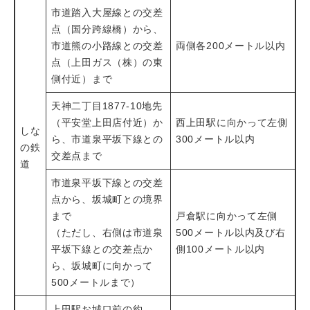
市道踏入大屋線との交差
点（国分跨線橋）から、
市道熊の小路線との交差
両側各200メートル以内
点（上田ガス（株）の東
側付近）まで
天神二丁目1877-10地先
（平安堂上田店付近）か
西上田駅に向かって左側
しな
ら、市道泉平坂下線との
300メートル以内
の鉄
交差点まで
道
市道泉平坂下線との交差
点から、坂城町との境界
まで
戸倉駅に向かって左側
（ただし、右側は市道泉
500メートル以内及び右
平坂下線との交差点か
側100メートル以内
ら、坂城町に向かって
500メートルまで）
上田駅お城口前の約