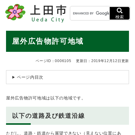
ペ
メニューを飛ばして本文へ
キ
ー
ー
ジ
検索
ワ
の
ー
先
ド
本
頭
屋外広告物許可地域
検
で
文
索
す
。
ページID：0006105
更新日：2019年12月12日更新
ページ内目次
屋外広告物許可地域は以下の地域です。
以下の道路及び鉄道沿線
ただし、道路・鉄道から展望できない（見えない位置にあ