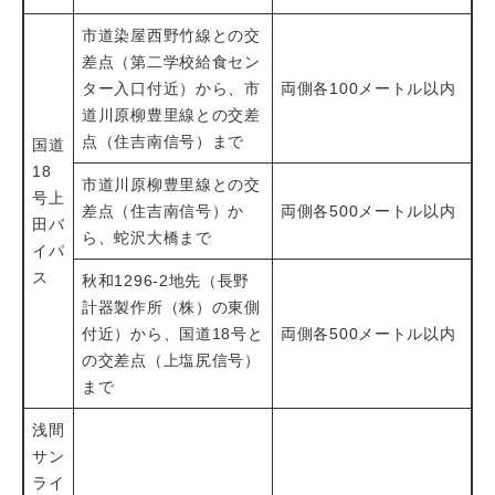
市道染屋西野竹線との交
差点（第二学校給食セン
ター入口付近）から、市
両側各100メートル以内
道川原柳豊里線との交差
点（住吉南信号）まで
国道
18
市道川原柳豊里線との交
号上
差点（住吉南信号）か
両側各500メートル以内
田バ
ら、蛇沢大橋まで
イパ
ス
秋和1296-2地先（長野
計器製作所（株）の東側
付近）から、国道18号と
両側各500メートル以内
の交差点（上塩尻信号）
まで
浅間
サン
ライ