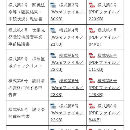
様式第3号 関係法
様式第3号
様式第3号
令等（確認結果・
[Wordファイル／
[PDFファイル／
手続状況）報告書
30KB]
220KB]
様式第4号 太陽光
様式第4号
様式第4号
発電設備設置事業
[Wordファイル／
[PDFファイル／
事前協議書
21KB]
84KB]
様式第5号
様式第5号
様式第5号 抑制区
[Wordファイル／
[PDFファイル／
域チェックリスト
22KB]
111KB]
様式第6号 設計者
様式第6号
様式第6号
の資格に関する申
[Wordファイル／
[PDFファイル／
告書
23KB]
128KB]
様式第8号
様式第8号
様式第8号 説明会
[Wordファイル／
[PDFファイル／
開催報告書
22KB]
84KB]