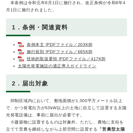
本条例は令和元年8月1日に施行され、改正条例が令和8年4
月1日に施行されました。
1．条例・関連資料
条例本文 [PDFファイル／203KB]
施行規則 [PDFファイル／685KB]
技術的取扱要領 [PDFファイル／417KB]
太陽光発電施設の適正導入ガイドライン​
2．届出対象
抑制区域内において、敷地面積が1,000平方メートル以上
で、かつ発電出力が50kW以上の土地に自立して設置する太陽
光発電設備は、事前に届出が必要です。
※建築物に設置するものは対象外。ただし、農地に支柱を
立てて営農を継続しながら上部空間に設置する
「営農型太陽