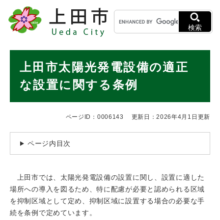
ペ
メニューを飛ばして本文へ
キ
ー
ー
ジ
検索
ワ
の
ー
先
ド
本
頭
上田市太陽光発電設備の適正
検
で
文
索
す
な設置に関する条例
。
ページID：0006143
更新日：2026年4月1日更新
ページ内目次
上田市では、太陽光発電設備の設置に関し、設置に適した
場所への導入を図るため、特に配慮が必要と認められる区域
を抑制区域として定め、抑制区域に設置する場合の必要な手
続を条例で定めています。