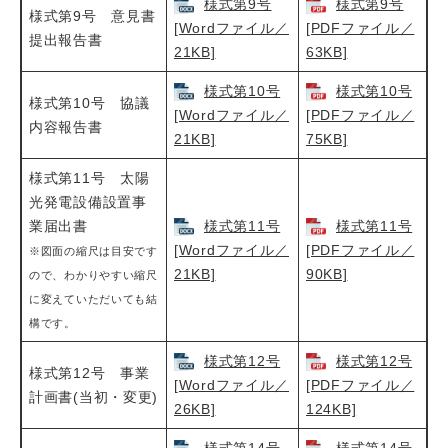
様式第9号
様式第9号
様式第9号 意見書
[Wordファイル／
[PDFファイル／
提出報告書
21KB]
63KB]
様式第10号
様式第10号
様式第10号 協議
[Wordファイル／
[PDFファイル／
内容報告書
21KB]
75KB]
様式第11号 太陽
光発電設備設置事
業届出書
様式第11号
様式第11号
[Wordファイル／
[PDFファイル／
※図面の縮尺は目安です
21KB]
90KB]
ので、わかりやすい縮尺
に変えていただいても結
構です。
様式第12号
様式第12号
様式第12号 事業
[Wordファイル／
[PDFファイル／
計画書(当初・変更)
26KB]
124KB]