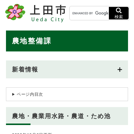
ペ
メニューを飛ばして本文へ
キ
ー
ー
ジ
検索
ワ
の
ー
先
ド
本
頭
農地整備課
検
で
文
索
す
。
新着情報
ページ内目次
農地・農業用水路・農道・ため池