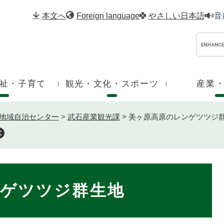
メニューを飛ばして本文へ
本文へ
Foreign language
やさしい日本語
音
祉・子育て
観光・文化・スポーツ
産業
地域自治センター
>
武石産業観光課
>
美ヶ原高原のレンゲツツジ
ゲツツジ群生地