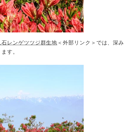
見石レンゲツツジ群生地
＜外部リンク＞
では、深み
ります。