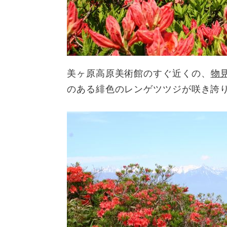
美ヶ原高原美術館のすぐ近くの、
物
のある緋色のレンゲツツジが咲き誇