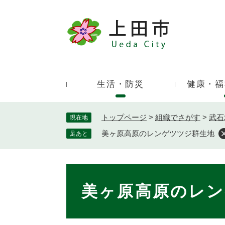
ペ
ー
ジ
キ
の
ー
先
ワ
頭
ー
で
生活・防災
健康・福
ド
す
検
。
索
トップページ
>
組織でさがす
>
武石
現在地
美ヶ原高原のレンゲツツジ群生地
足あと
本
文
美ヶ原高原のレン