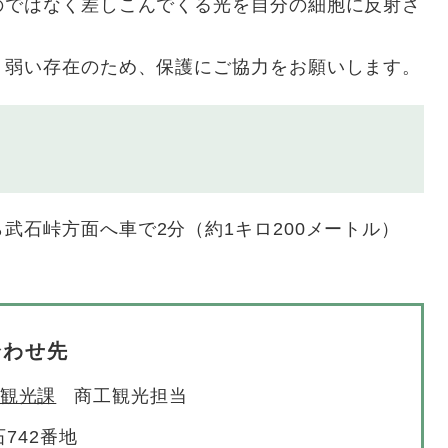
のではなく差しこんでくる光を自分の細胞に反射さ
う弱い存在のため、保護にご協力をお願いします。
ら武石峠方面へ車で2分（約1キロ200メートル）
合わせ先
観光課
商工観光担当
742番地