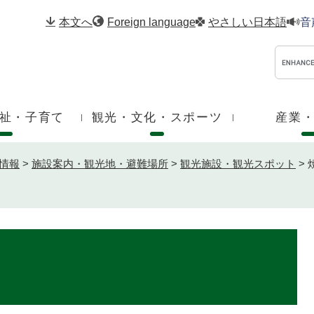
メニューを飛ばして本文へ
本文へ
Foreign language
やさしい日本語
音
祉・子育て
観光・文化・スポーツ
産業
情報
>
施設案内・観光地・避難場所
>
観光施設・観光スポット
>