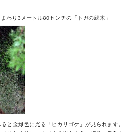
幹まわり3メートル80センチの「トガの親木」
みると金緑色に光る「ヒカリゴケ」が見られます。