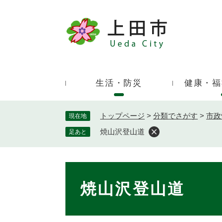
ペ
ー
ジ
キ
の
ー
先
ワ
頭
ー
で
生活・防災
健康・福
ド
す
検
。
索
トップページ
>
分類でさがす
>
市政
現在地
焼山沢登山道
足あと
本
文
焼山沢登山道