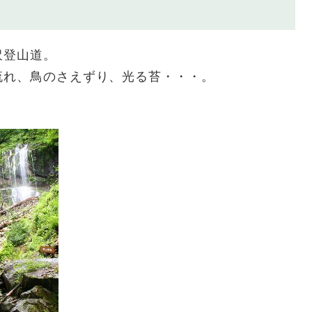
沢登山道。
流れ、鳥のさえずり、光る苔・・・。