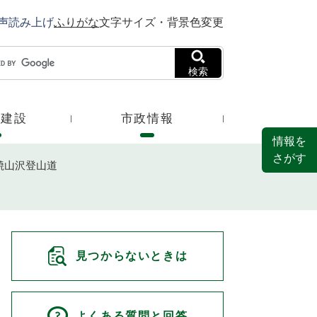
声読み上げ
ふりがな
文字サイズ・背景色変更
検索
・建設
市政情報
情報を
さがす
焼山沢登山道
見つからないときは
よくある質問と回答