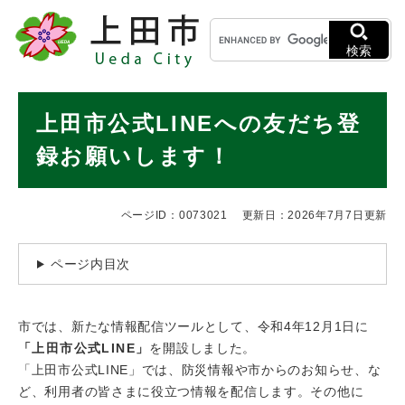
ペ
メニューを飛ばして本文へ
キ
ー
ー
ジ
検索
ワ
の
ー
先
ド
本
頭
上田市公式LINEへの友だち登
検
で
文
索
す
録お願いします！
。
ページID：0073021
更新日：2026年7月7日更新
ページ内目次
市では、新たな情報配信ツールとして、令和4年12月1日に
「上田市公式LINE」
を開設しました。
「上田市公式LINE」では、防災情報や市からのお知らせ、な
ど、利用者の皆さまに役立つ情報を配信します。その他に