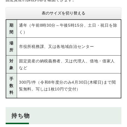
表のサイズを切り替える
期
通年（午前8時30分～午後5時15分、土日・祝日を除
間
く）
場
市役所税務課、又は各地域自治センター
所
対
固定資産の納税義務者、又は代理人、借地・借家人
象
など
手
300円/件（令和8年度分のみ4月30日(木曜日)まで閲
数
覧無料。写しは1枚10円で交付）
料
持ち物