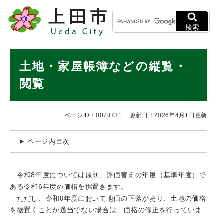
ペ
メニューを飛ばして本文へ
キ
ー
ー
ジ
検索
ワ
の
ー
先
ド
本
頭
土地・家屋帳簿などの縦覧・
検
で
文
索
す
閲覧
。
ページID：0078731
更新日：2026年4月1日更新
ページ内目次
令和8年度については原則、評価替えの年度（基準年度）で
ある令和6年度の価格を据置きます。
ただし、令和8年度において地価の下落があり、土地の価格
を据置くことが適当でない場合は、価格の修正を行っていま