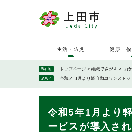
ペ
ー
ジ
キ
の
ー
先
ワ
頭
ー
で
生活・防災
健康・福
ド
す
検
。
索
トップページ
>
組織でさがす
>
財政
現在地
令和5年1月より軽自動車ワンストッ
足あと
本
文
令和5年1月より
ービスが導入され