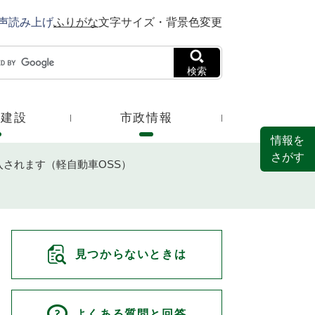
声読み上げ
ふりがな
文字サイズ・背景色変更
検索
・建設
市政情報
情報を
さがす
入されます（軽自動車OSS）
見つからないときは
よくある質問と回答