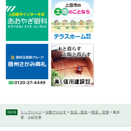
トップページ
>
分類でさがす
>
生活・防災
>
防災・災害
>
風水
現在地
害・土砂災害