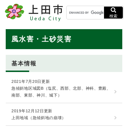
ペ
メニューを飛ばして本文へ
キ
ー
ー
ジ
検索
ワ
の
ー
先
ド
本
頭
風水害・土砂災害
検
で
文
索
す
。
基本情報
2021年7月20日更新
急傾斜地区域図B（塩尻、西部、北部、神科、豊殿、
南部、東部、神川、城下）
2019年12月12日更新
上田地域（急傾斜地の崩壊）