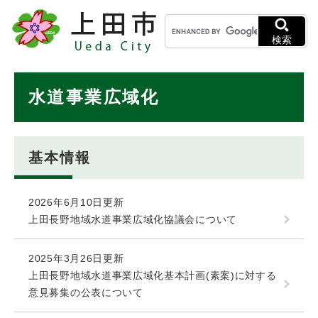
ペ
メニューを飛ばして本文へ
キ
ー
ー
ジ
検索
ワ
の
ー
先
ド
本
頭
水道事業広域化
検
で
文
索
す
。
基本情報
2026年6月10日更新
上田長野地域水道事業広域化協議会について
2025年3月26日更新
上田長野地域水道事業広域化基本計画(素案)に対する
意見募集の公表について