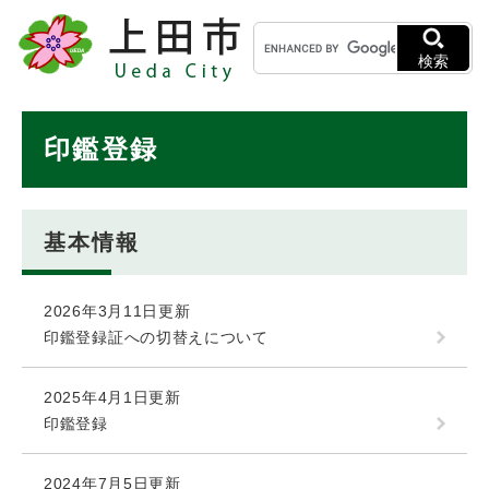
ペ
メニューを飛ばして本文へ
キ
ー
ー
ジ
検索
ワ
の
ー
先
ド
本
頭
印鑑登録
検
で
文
索
す
。
基本情報
2026年3月11日更新
印鑑登録証への切替えについて
2025年4月1日更新
印鑑登録
2024年7月5日更新