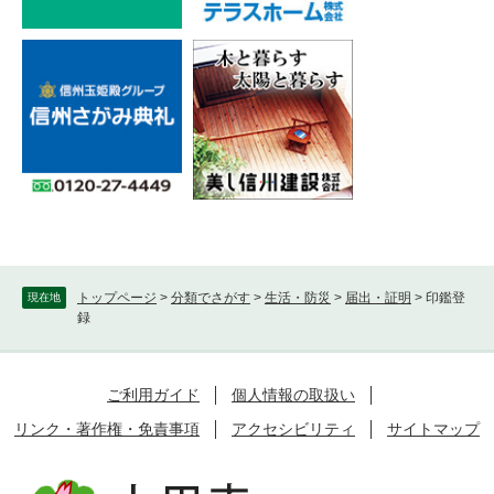
トップページ
>
分類でさがす
>
生活・防災
>
届出・証明
>
印鑑登
現在地
録
ご利用ガイド
個人情報の取扱い
リンク・著作権・免責事項
アクセシビリティ
サイトマップ