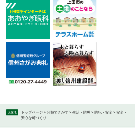
トップページ
>
分類でさがす
>
生活・防災
>
防犯・安全
>
安全・
現在地
安心な町づくり