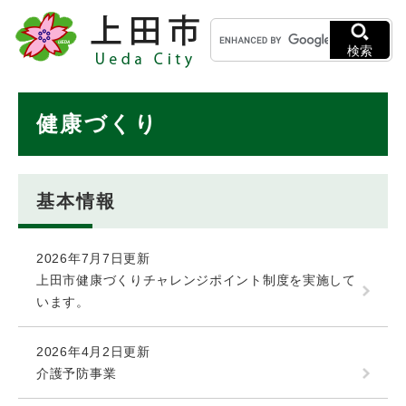
ペ
メニューを飛ばして本文へ
キ
ー
ー
ジ
検索
ワ
の
ー
先
ド
本
頭
健康づくり
検
で
文
索
す
。
基本情報
2026年7月7日更新
上田市健康づくりチャレンジポイント制度を実施して
います。
2026年4月2日更新
介護予防事業