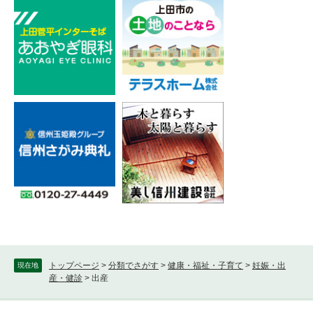
トップページ
>
分類でさがす
>
健康・福祉・子育て
>
妊娠・出
現在地
産・健診
>
出産