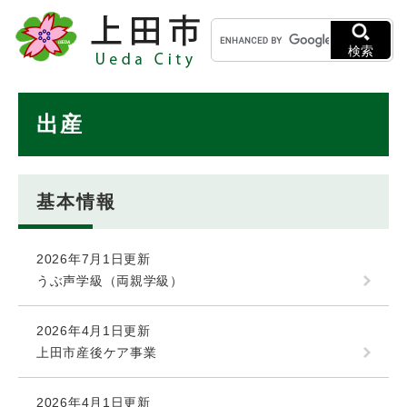
ペ
メニューを飛ばして本文へ
キ
ー
ー
ジ
検索
ワ
の
ー
先
ド
本
頭
出産
検
で
文
索
す
。
基本情報
2026年7月1日更新
うぶ声学級（両親学級）
2026年4月1日更新
上田市産後ケア事業
2026年4月1日更新