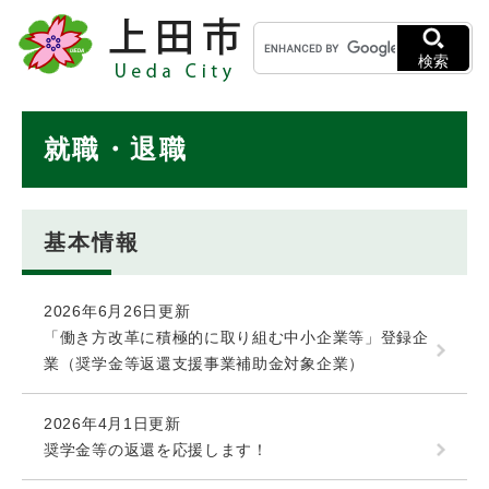
ペ
メニューを飛ばして本文へ
キ
ー
ー
ジ
検索
ワ
の
ー
先
ド
本
頭
就職・退職
検
で
文
索
す
。
基本情報
2026年6月26日更新
「働き方改革に積極的に取り組む中小企業等」登録企
業（奨学金等返還支援事業補助金対象企業）
2026年4月1日更新
奨学金等の返還を応援します！