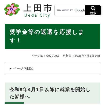
ペ
メニューを飛ばして本文へ
キ
ー
ー
ジ
検索
ワ
の
ー
先
ド
本
頭
奨学金等の返還を応援しま
検
で
文
索
す
す！
。
ページID：0079993
更新日：2026年4月1日更新
ページ内目次
令和8年4月1日以降に就業を開始し
た皆様へ