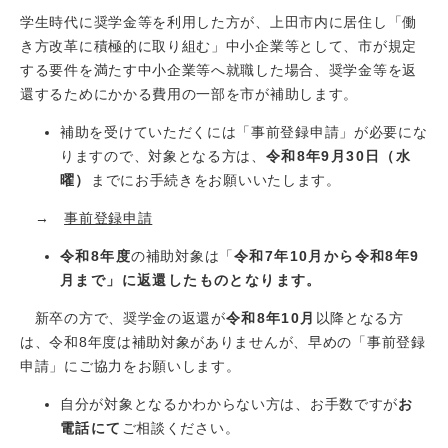
学生時代に奨学金等を利用した方が、上田市内に居住し「働
き方改革に積極的に取り組む」中小企業等として、市が規定
する要件を満たす中小企業等へ就職した場合、奨学金等を返
還するためにかかる費用の一部を市が補助します。
補助を受けていただくには「事前登録申請」が必要にな
りますので、対象となる方は、
令和8年9月30日（水
曜）
までにお手続きをお願いいたします。
→
事前登録申請
令和8年度
の補助対象は「
令和7
年10月から令和8年9
月まで」
に返還したものとなります。
新卒の方で、奨学金の返還が
令和8年10月
以降となる方
は、令和8年度は補助対象がありませんが、早めの「事前登録
申請」にご協力をお願いします。
自分が対象となるかわからない方は、お手数ですが
お
電話にて
ご相談ください。