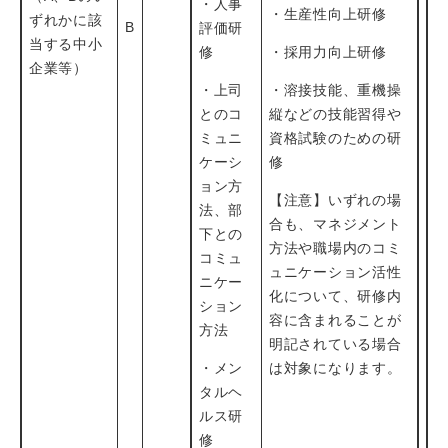
・人事
・生産性向上研修
ずれかに該
B
評価研
当する中小
修
・採用力向上研修
企業等）
・上司
・溶接技能、重機操
とのコ
縦などの技能習得や
ミュニ
資格試験のための研
ケーシ
修
ョン方
【注意】いずれの場
法、部
合も、マネジメント
下との
方法や職場内のコミ
コミュ
ュニケーション活性
ニケー
化について、研修内
ション
容に含まれることが
方法
明記されている場合
・メン
は対象になります。
タルヘ
ルス研
修