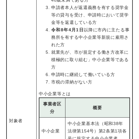
40歳未満である方
申請者本人が返還義務を有する奨学金
等の貸与を受け、申請時において奨学
金等を返還している方
令和8年4月1日
以降に市内に主たる事
務所を有する中小企業等新規に雇用さ
れた方
就業先が、市が規定する働き方改革に
積極的に取り組む」中小企業等である
方
申請時に継続して働いている方
市税の滞納がない方
中小企業等とは
事業者区
概要
分
対象者
中小企業基本法（昭和38年
中小企業
法律第154号）第2条第1項各
号に規定する中小企業者