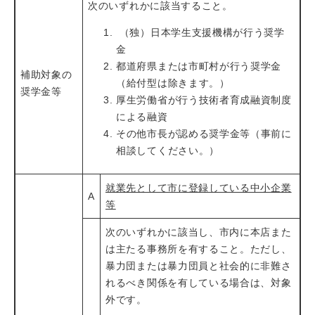
次のいずれかに該当すること。
（独）日本学生支援機構が行う奨学
金
都道府県または市町村が行う奨学金
補助対象の
（給付型は除きます。）
奨学金等
厚生労働省が行う技術者育成融資制度
による融資
その他市長が認める奨学金等（事前に
相談してください。）
就業先として市に登録している中小企業
A
等
次のいずれかに該当し、市内に本店また
は主たる事務所を有すること。ただし、
暴力団または暴力団員と社会的に非難さ
れるべき関係を有している場合は、対象
外です。