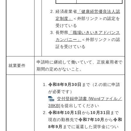
経済産業省
「健康経営優良法人認
定制度」
＜外部リンク＞
の認定を
受けている
長野県
「職場いきいきアドバンス
カンパニー」
＜外部リンク＞
の認
証を受けている
申請時に継続して働いていて、正規雇用者で
就業要件
期間の定めがないこと。
令和8年9月30日
まで（2.の前に申請
が必要です）
交付登録申請書 [Wordファイル／
38KB]
を提出してください
令和8年10月1日
から
10月31日
まで
現在の勤務先で
令和7年10月
から
令和
8年9月
までに返還した奨学金につい