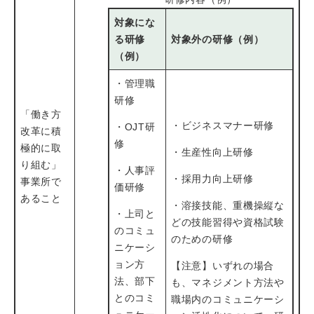
対象にな
る研修
対象外の研修（例）
（例）
・管理職
研修
「働き方
・ビジネスマナー研修
・OJT研
改革に積
修
極的に取
・生産性向上研修
り組む」
・人事評
・採用力向上研修
事業所で
価研修
あること
・溶接技能、重機操縦な
・上司と
どの技能習得や資格試験
のコミュ
のための研修
ニケーシ
ョン方
【注意】いずれの場合
法、部下
も、マネジメント方法や
とのコミ
職場内のコミュニケーシ