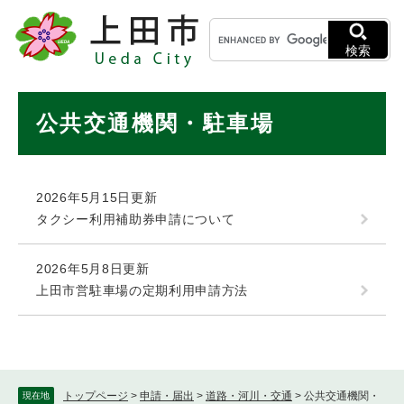
ペ
メニューを飛ばして本文へ
キ
ー
ー
ジ
検索
ワ
の
ー
先
ド
本
頭
公共交通機関・駐車場
検
で
文
索
す
。
2026年5月15日更新
タクシー利用補助券申請について
2026年5月8日更新
上田市営駐車場の定期利用申請方法
トップページ
>
申請・届出
>
道路・河川・交通
>
公共交通機関・
現在地