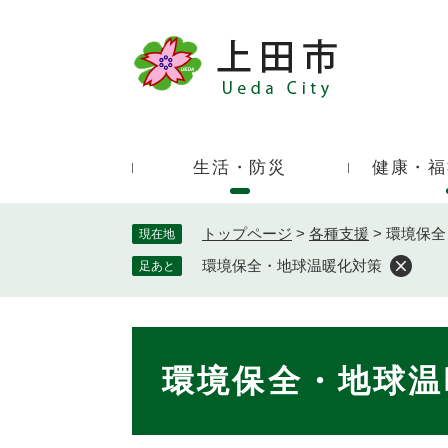
ペ
ー
ジ
キ
の
ー
先
ワ
頭
ー
で
生活・防災
健康・福
ド
す
検
。
索
トップページ
>
各種支援
>
環境保全
現在地
環境保全・地球温暖化対策
足あと
本
文
環境保全・地球温