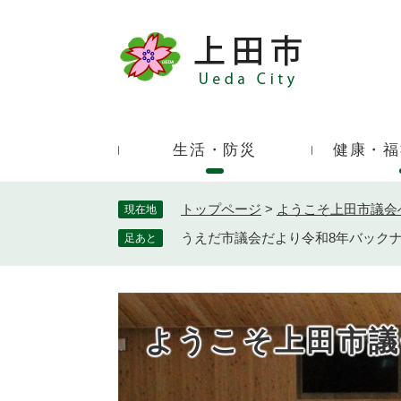
ペ
ー
ジ
キ
の
ー
先
ワ
頭
ー
で
生活・防災
健康・福
ド
す
検
。
索
トップページ
>
ようこそ上田市議会
現在地
うえだ市議会だより令和8年バック
足あと
ようこそ上田市議