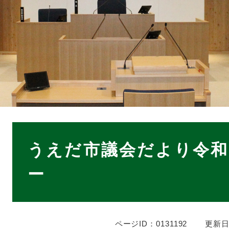
本
文
うえだ市議会だより令和
ー
ページID：0131192
更新日