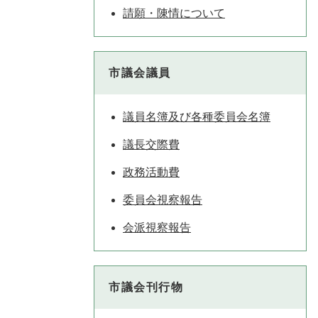
請願・陳情について
市議会議員
議員名簿及び各種委員会名簿
議長交際費
政務活動費
委員会視察報告
会派視察報告
市議会刊行物