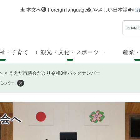
メニューを飛ばして本文へ
本文へ
Foreign language
やさしい日本語
音
祉・子育て
観光・文化・スポーツ
産業
へ
>
うえだ市議会だより令和8年バックナンバー
ナンバー
会へ