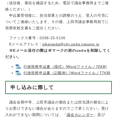
（送信後、着信を確認するため、電話で議会事務局までご連
絡ください。）
申込書受領後に、担当部署との調整のうえ、受入の可否に
ついてご連絡いたします。その後、上田市議会事務局宛てに
視察依頼文書をご提出ください。
ファックス番号：0268-23-5136
Eメールアドレス：
gikaiueda@city.ueda.nagano.jp
※Eメール送付の際は＠マークの前のuedaを削除してく
ださい。
行政視察申込書（様式）[Wordファイル／70KB]
行政視察申込書（記載例）[Wordファイル／77KB]
申し込みに際して
議会会期中等、上田市議会の都合または担当課の都合によ
りお受けできない場合がありますのでご了承ください。受け
入れができない期間については、「
議会カレンダー
」及び