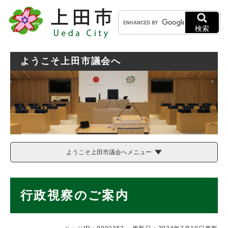
ペ
メニューを飛ばして本文へ
キ
ー
ー
ジ
検索
ワ
の
ー
先
ド
頭
ようこそ上田市議会へ
検
で
索
す
。
ようこそ上田市議会へメニュー
本
行政視察のご案内
文