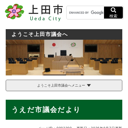
ペ
メニューを飛ばして本文へ
キ
ー
ー
ジ
検索
ワ
の
ー
先
ド
頭
ようこそ上田市議会へ
検
で
索
す
。
ようこそ上田市議会へメニュー
本
うえだ市議会だより
文