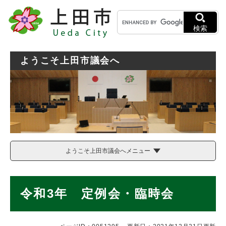
ペ
メニューを飛ばして本文へ
キ
ー
ー
ジ
検索
ワ
の
ー
先
ド
頭
ようこそ上田市議会へ
検
で
索
す
。
ようこそ上田市議会へメニュー
本
令和3年 定例会・臨時会
文