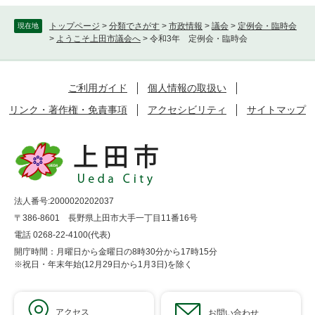
トップページ
>
分類でさがす
>
市政情報
>
議会
>
定例会・臨時会
現在地
>
ようこそ上田市議会へ
>
令和3年 定例会・臨時会
ご利用ガイド
個人情報の取扱い
リンク・著作権・免責事項
アクセシビリティ
サイトマップ
法人番号:2000020202037
〒386-8601 長野県上田市大手一丁目11番16号
電話 0268-22-4100(代表)
開庁時間：月曜日から金曜日の8時30分から17時15分
※祝日・年末年始(12月29日から1月3日)を除く
アクセス
お問い合わせ