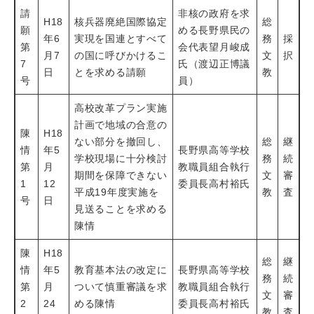
請
非核の政府を求
H18
核兵器廃絶国際協定
総
願
める長野県民の
年6
実現を国連とすべて
務
採
第
会代表望月峻成
月7
の国に呼びかけるこ
文
択
7
氏（渡辺正博議
日
とを求める請願
教
号
員）
高校改革プラン実施
計画で地域の合意の
陳
H18
ない部分を撤回し、
総
継
情
年5
長野県高等学校
学校現場に十分検討
務
続
第
月
教職員組合執行
期間を保障できない
文
審
1
12
委員長高村裕氏
平成19年度実施を
教
査
号
日
見送ることを求める
陳情
陳
H18
総
継
情
年5
教育基本法の改定に
長野県高等学校
務
続
第
月
ついて慎重審議を求
教職員組合執行
文
審
2
24
める陳情
委員長高村裕氏
教
査