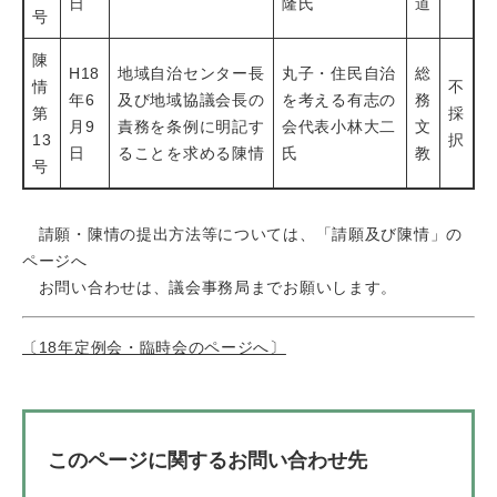
日
隆氏
道
号
陳
H18
地域自治センター長
丸子・住民自治
総
情
不
年6
及び地域協議会長の
を考える有志の
務
第
採
月9
責務を条例に明記す
会代表小林大二
文
13
択
日
ることを求める陳情
氏
教
号
請願・陳情の提出方法等については、「請願及び陳情」の
ページへ
お問い合わせは、議会事務局までお願いします。
〔18年定例会・臨時会のページへ〕
このページに関するお問い合わせ先