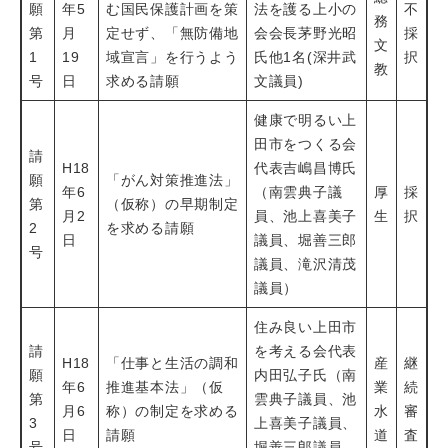
願
年5
む国民保護計画を策
法を護る上小の
不
務
第
月
定せず、「無防備地
会会長茅野光昭
採
文
1
19
域宣言」を行うよう
氏他1名(深井武
択
教
号
日
求める請願
文議員)
健康で明るい上
田市をつくる会
請
H18
代表吉嶋昌博氏
願
「がん対策推進法」
年6
（南雲典子議
厚
採
第
（仮称）の早期制定
月2
員、池上喜美子
生
択
2
を求める請願
日
議員、堀善三郎
号
議員、滝沢清茂
議員）
住み良い上田市
請
を考える会代表
H18
「仕事と生活の調和
産
継
願
内田弘子氏（南
年6
推進基本法」（仮
業
続
第
雲典子議員、池
月6
称）の制定を求める
水
審
3
上喜美子議員、
日
請願
道
査
号
堀善三郎議員、