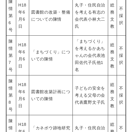
陳
H18
丸子・住民自治
総
情
不
年6
図書館の改築・整備
を考える有志の
務
第
採
月6
についての陳情
会代表小林大二
文
6
択
日
氏
教
号
陳
「まちづくり」
H18
総
情
を考えるかあち
不
年6
「まちづくり」につ
務
第
ゃんの会代表池
採
月6
いての陳情
文
7
田佐代子氏他1
択
日
教
号
名
陳
H18
総
情
子どもの安全を
不
年6
図書館改築計画につ
務
第
考える父母の会
採
月6
いての陳情
文
8
代表鷹野文子氏
択
日
教
号
陳
H18
総
情
「カネボウ跡地研究
丸子・住民自治
不
年6
務