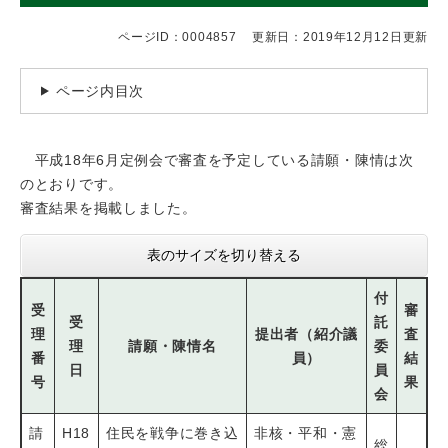
ページID：0004857
更新日：2019年12月12日更新
ページ内目次
平成18年6月定例会で審査を予定している請願・陳情は次
のとおりです。
審査結果を掲載しました。
表のサイズを切り替える
付
受
審
受
託
理
提出者（紹介議
査
理
請願・陳情名
委
番
員）
結
日
員
号
果
会
請
H18
住民を戦争に巻き込
非核・平和・憲
総