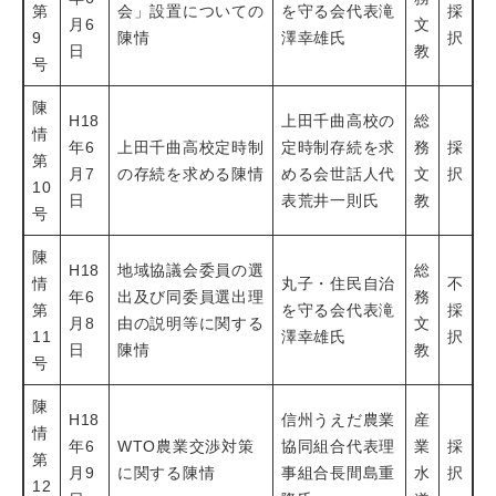
第
会」設置についての
を守る会代表滝
採
月6
文
9
陳情
澤幸雄氏
択
日
教
号
陳
H18
上田千曲高校の
総
情
年6
上田千曲高校定時制
定時制存続を求
務
採
第
月7
の存続を求める陳情
める会世話人代
文
択
10
日
表荒井一則氏
教
号
陳
H18
地域協議会委員の選
総
情
丸子・住民自治
不
年6
出及び同委員選出理
務
第
を守る会代表滝
採
月8
由の説明等に関する
文
11
澤幸雄氏
択
日
陳情
教
号
陳
H18
信州うえだ農業
産
情
年6
WTO農業交渉対策
協同組合代表理
業
採
第
月9
に関する陳情
事組合長間島重
水
択
12