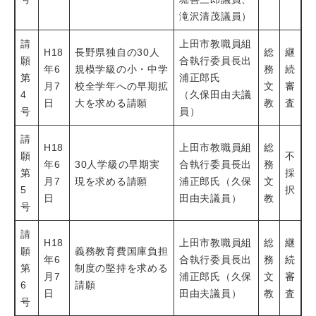
滝沢清茂議員）
請
上田市教職員組
H18
長野県独自の30人
総
継
願
合執行委員長出
年6
規模学級の小・中学
務
続
第
浦正郎氏
月7
校全学年への早期拡
文
審
4
（久保田由夫議
日
大を求める請願
教
査
号
員）
請
H18
上田市教職員組
総
願
不
年6
30人学級の早期実
合執行委員長出
務
第
採
月7
現を求める請願
浦正郎氏（久保
文
5
択
日
田由夫議員）
教
号
請
H18
上田市教職員組
総
継
願
義務教育費国庫負担
年6
合執行委員長出
務
続
第
制度の堅持を求める
月7
浦正郎氏（久保
文
審
6
請願
日
田由夫議員）
教
査
号