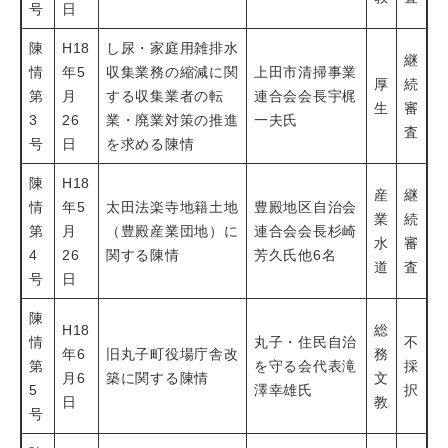
号
日
陳
H18
し尿・家庭用雑排水
継
情
年5
収集業務の縮減に関
上田市清掃事業
厚
続
第
月
する収集業者の転
連合会会長宇梶
生
審
3
26
業・廃業対策の推進
一夫氏
査
号
日
を求める陳情
陳
H18
産
継
情
年5
太田法楽寺地籍土地
豊殿地区自治会
業
続
第
月
（豊殿産業団地）に
連合会会長杉崎
水
審
4
26
関する陳情
芳久氏他6名
道
査
号
日
陳
H18
総
情
丸子・住民自治
不
年6
旧丸子町役場庁舎改
務
第
を守る会代表滝
採
月6
築に関する陳情
文
5
澤幸雄氏
択
日
教
号