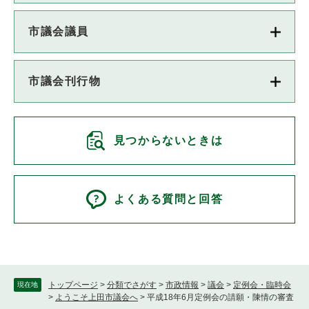
市議会議員
市議会刊行物
見つからないときは
よくある質問と回答
トップページ
>
分類でさがす
>
市政情報
>
議会
>
定例会・臨時会
現在地
>
ようこそ上田市議会へ
>
平成18年6月定例会の請願・陳情の審査