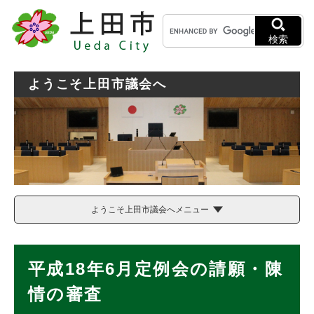
ペ
メニューを飛ばして本文へ
キ
ー
ー
ジ
検索
ワ
の
ー
先
ド
頭
ようこそ上田市議会へ
検
で
索
す
。
ようこそ上田市議会へメニュー
本
平成18年6月定例会の請願・陳
文
情の審査