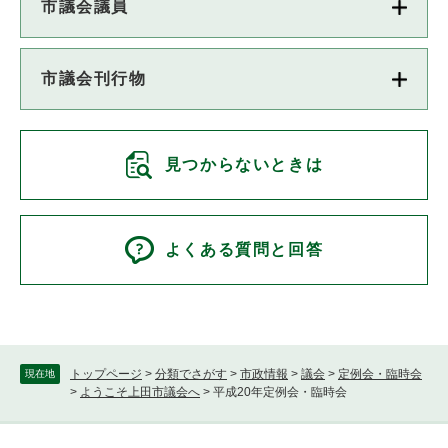
市議会議員
市議会刊行物
見つからないときは
よくある質問と回答
トップページ
>
分類でさがす
>
市政情報
>
議会
>
定例会・臨時会
現在地
>
ようこそ上田市議会へ
>
平成20年定例会・臨時会