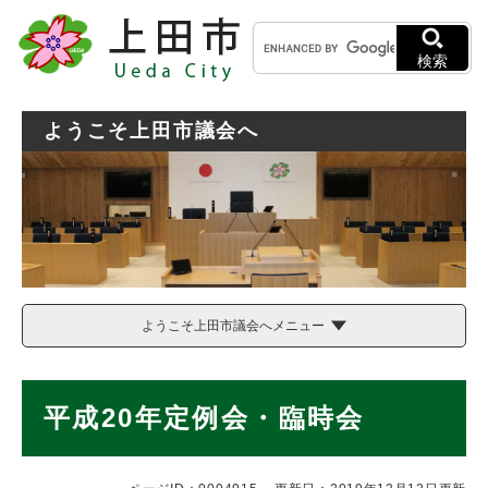
ペ
メニューを飛ばして本文へ
キ
ー
ー
ジ
検索
ワ
の
ー
先
ド
頭
ようこそ上田市議会へ
検
で
索
す
。
ようこそ上田市議会へメニュー
本
平成20年定例会・臨時会
文