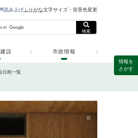
声読み上げ
ふりがな
文字サイズ・背景色変更
検索
・建設
市政情報
情報を
さがす
会日程一覧