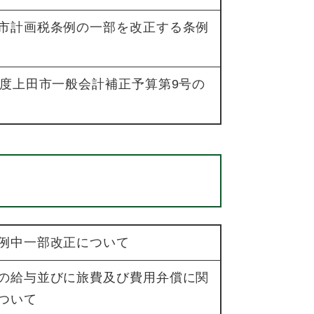
市計画税条例の一部を改正する条例
年度上田市一般会計補正予算第9号の
）
例中一部改正について
の給与並びに旅費及び費用弁償に関
ついて