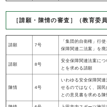
［請願・陳情の審査］（教育委
「集団的自衛権」行使
請願
7号
保障関連二法案」を廃
安全保障関連法案につ
請願
8号
とを求める請願
いわゆる安全保障関連
陳情
4号
せるのではなく、国民
との意見書を求める陳
陳情
6号
上田市内スポーツ施設