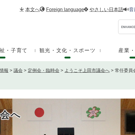
メニューを飛ばして本文へ
本文へ
Foreign language
やさしい日本語
音
祉・子育て
観光・文化・スポーツ
産業
情報
>
議会
>
定例会・臨時会
>
ようこそ上田市議会へ
>
常任委員
会へ