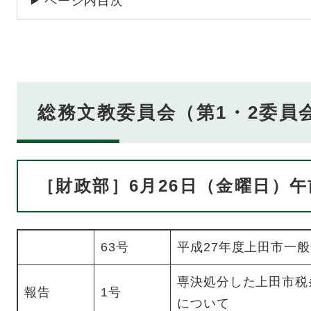
ページ内目次
総務文教委員会（第1・2委員
［財政部］6月26日（金曜日）午
63号
平成27年度上田市一
専決処分した上田市税
報告
1号
について