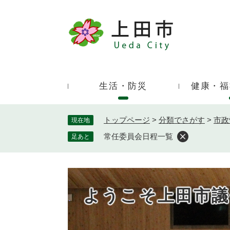
ペ
ー
ジ
キ
の
ー
先
ワ
頭
ー
で
生活・防災
健康・福
ド
す
検
。
索
トップページ
>
分類でさがす
>
市政
現在地
常任委員会日程一覧
足あと
ようこそ上田市議