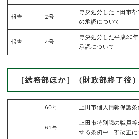
専決処分した上田市都
報告
2号
の承認について
専決処分した平成26
報告
4号
承認について
［総務部ほか］（財政部終了後
60号
上田市個人情報保護条
上田市特別職の職員等
61号
する条例中一部改正に