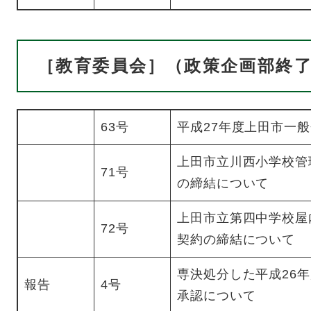
［教育委員会］（政策企画部終
63号
平成27年度上田市一
上田市立川西小学校管
71号
の締結について
上田市立第四中学校屋
72号
契約の締結について
専決処分した平成26
報告
4号
承認について