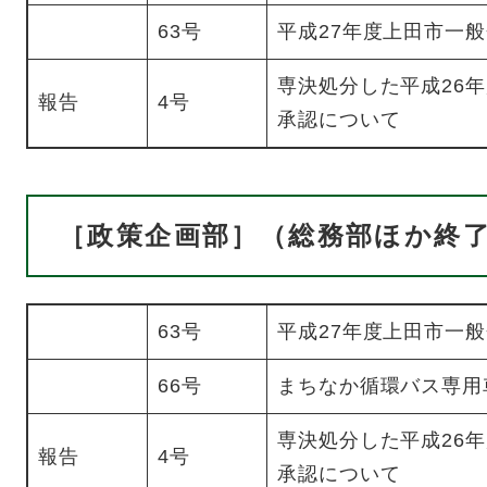
63号
平成27年度上田市一
専決処分した平成26
報告
4号
承認について
［政策企画部］（総務部ほか終
63号
平成27年度上田市一
66号
まちなか循環バス専用
専決処分した平成26
報告
4号
承認について