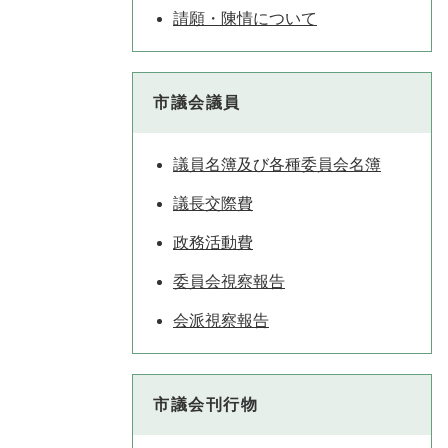
請願・陳情について
市議会議員
議員名簿及び各種委員会名簿
議長交際費
政務活動費
委員会視察報告
会派視察報告
市議会刊行物